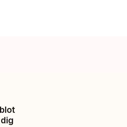
lot 
dig 