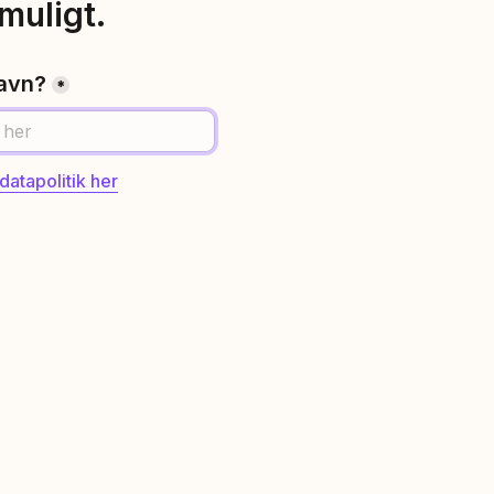
muligt.
navn?
*
atapolitik her